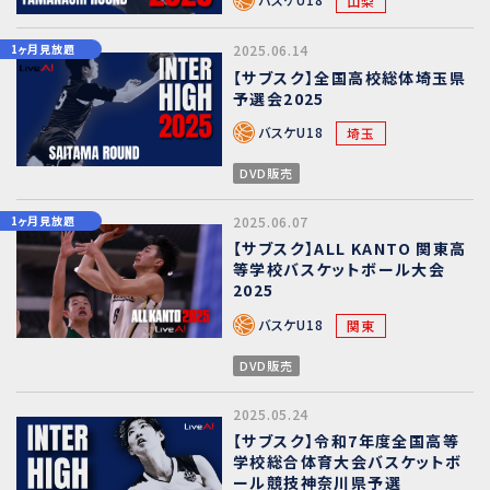
山梨
1ヶ月見放題
2025.06.14
【サブスク】全国高校総体埼玉県
予選会2025
バスケU18
埼玉
DVD販売
1ヶ月見放題
2025.06.07
【サブスク】ALL KANTO 関東高
等学校バスケットボール大会
2025
バスケU18
関東
DVD販売
2025.05.24
【サブスク】令和7年度全国高等
学校総合体育大会バスケットボ
ール競技神奈川県予選