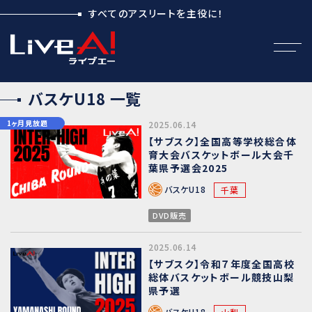
すべてのアスリートを主役に！
バスケU18
一覧
1ヶ月見放題
2025.06.14
【サブスク】全国高等学校総合体
育大会バスケットボール大会千
葉県予選会2025
バスケU18
千葉
DVD販売
2025.06.14
【サブスク】令和７年度全国高校
総体バスケットボール競技山梨
県予選
バスケU18