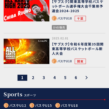
【サブスク】関東高等学校バスケ
ットボール選手権大会千葉県予
選会2024-2025
バスケU18
千葉
DVD販売
2025.02.01
【サブスク】令和６年度第35回関
東高等学校バスケットボール新
人大会
バスケU18
関東
1
2
3
4
5
6
Sports
スポーツ
バスケU12
バスケU15
バスケU18