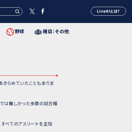
LiveA!とは?
野球
種目：その他
あきらめていたこともありま
の力では難しかった多数の試合撮
。すべてのアスリートを主役