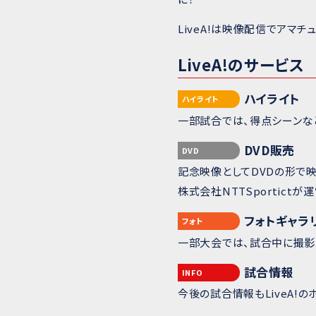
LiveA!は映像配信でアマ
LiveA!のサービス
ハイライト
ハイライト
一部試合では、得点シーンな
DVD販売
DVD
記念映像としてDVDの形で
株式会社NTTSportict
フォトギャラ
フォト
一部大会では、試合中に撮影
試合情報
INFO
今後の試合情報もLiveA!