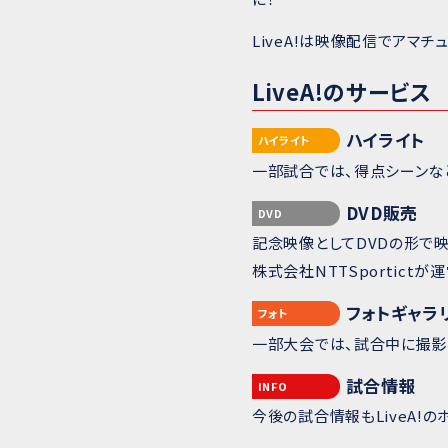
LiveA!は映像配信でアマ
LiveA!のサービス
ハイライト
ハイライト
一部試合では、得点シーンな
DVD販売
DVD
記念映像としてDVDの形で
株式会社NTTSportict
フォトギャラ
フォト
一部大会では、試合中に撮影
試合情報
INFO
今後の試合情報もLiveA!