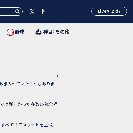
LiveA!とは?
野球
種目：その他
あきらめていたこともありま
の力では難しかった多数の試合撮
。すべてのアスリートを主役